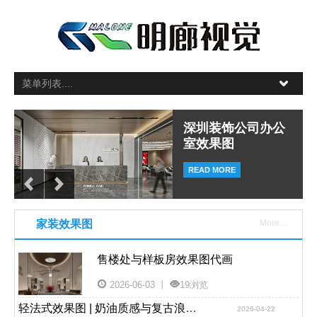
幼儿园设计效果图
深圳装饰公司办公
深圳日本料理效果
古建网红酒吧效果
表现
室效果图
图表现
图表现
READ MORE
家装效果图
More....
售楼处与样板房效果图代画
2026-06-03 丨
19浏览
轻法式效果图 | 奶油质感与复古浪漫的温柔碰撞
2026-04-22