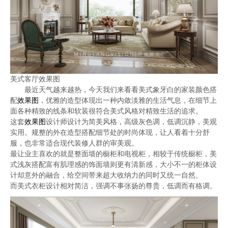
美式客厅效果图
最近天气越来越热，今天我们来看看美式象牙白的家装颜色搭
配
效果图
，优雅的造型体现出一种内敛淡雅的生活气息，在细节上
面各种精致的线条和软装很符合美式风格对精致生活的追求。
这套
效果图
设计师设计为简美风格，高级灰色调，低调沉静，美观
实用。规整的外在造型搭配细节处的时尚体现，让人看着十分舒
服，也非常适合现代装修人群的审美观。
最让业主喜欢的就是整面墙的橱柜和电视柜，相较于传统橱柜，美
式浅灰搭配富有肌理感的饰面墙则更有清新感，大小不一的柜体设
计却意外的融合，给空间带来超大收纳力的同时又统一自然。
而美式衣柜设计相对简洁，强调不事张扬的尊贵，低调而有格调。