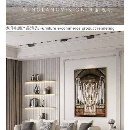
家具电商产品渲染/Furniture e-commerce product rendering