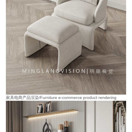
家具电商产品渲染/Furniture e-commerce product rendering