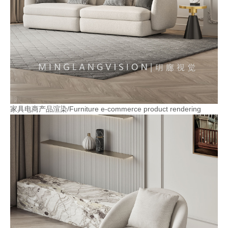
家具电商产品渲染/Furniture e-commerce product rendering