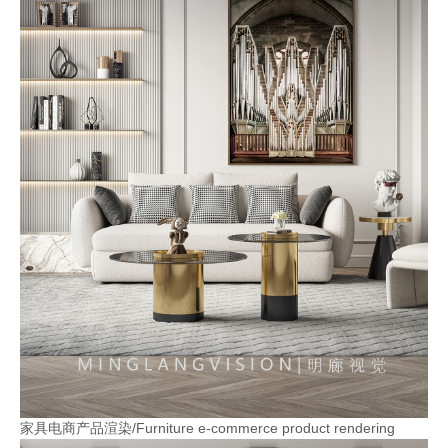
家具电商产品渲染/Furniture e-commerce product rendering