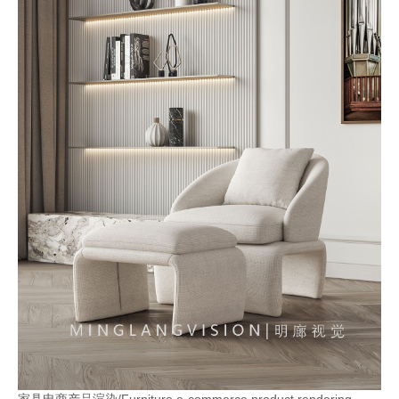
家具电商产品渲染/Furniture e-commerce product rendering