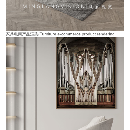
家具电商产品渲染/Furniture e-commerce product rendering