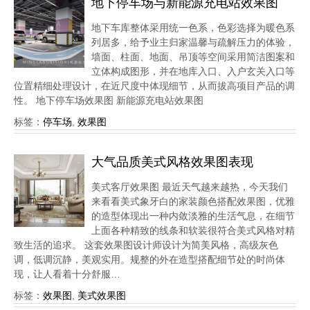
地下停车场与新能源充电站效果图
地下车库整体采用统一色系，色彩选择为暖色系
列居多，给予业主归家温馨与疏解压力的体验，
墙面、柱面、地面、吊顶等空间采用简洁图案和
立体构成图形，并在地库入口、入户玄关入口等
位置精细处理设计，在近尺度中体现细节，从而拔高项目产品的调
性。 地下停车场效果图 新能源充电站效果图
标签：
停车场
,
效果图
大气品质美式风格效果图表现
美式客厅效果图 最近天气越来越热，今天我们
来看看美式象牙白的家装颜色搭配效果图，优雅
的造型体现出一种内敛淡雅的生活气息，在细节
上面各种精致的线条和软装很符合美式风格对精
致生活的追求。 这套效果图设计师设计为简美风格，高级灰色
调，低调沉静，美观实用。规整的外在造型搭配细节处的时尚体
现，让人看着十分舒服…
标签：
效果图
,
美式效果图