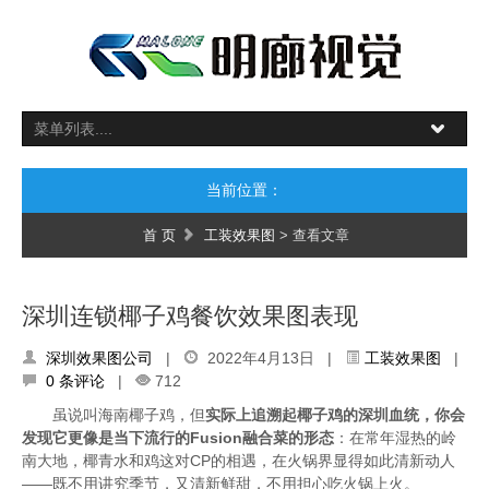
当前位置：
首 页
工装效果图
> 查看文章
深圳连锁椰子鸡餐饮效果图表现
深圳效果图公司
|
2022年4月13日 |
工装效果图
|
0 条评论
|
712
虽说叫海南椰子鸡，但
实际上追溯起椰子鸡的深圳血统，你会
发现它更像是当下流行的Fusion融合菜的形态
：在常年湿热的岭
南大地，椰青水和鸡这对CP的相遇，在火锅界显得如此清新动人
——既不用讲究季节，又清新鲜甜，不用担心吃火锅上火。