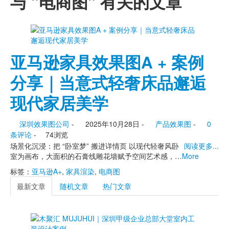
与 "电商图" 有关的文章
亚马逊家具效果图A + 案例
分享｜当意式轻奢床品邂逅
现代家居美学
深圳效果图公司
-
2025年10月28日 -
产品效果图
-
0
条评论
-
74浏览
场景化沉浸：把 “卧室梦” 搬进详情页 以现代轻奢风卧
阅读更多...
室为画布，大面积的石膏线雕花墙赋予空间艺术感，…
More
标签：
亚马逊A+
,
家具渲染
,
电商图
最新文章
随机文章
热门文章