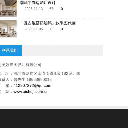
潮汕牛肉边炉店设计
2025-11-13
67
0
「复古混搭奶油风」效果图代画
2025-11-06
73
0
联系我们
明廊效果图设计有限公司
地 址：深圳市龙岗区南湾街道李朗182设计园
联系人：曹先生 18688680016
邮 箱：
412307272@qq.com
网 站：
www.aisheji.com.cn