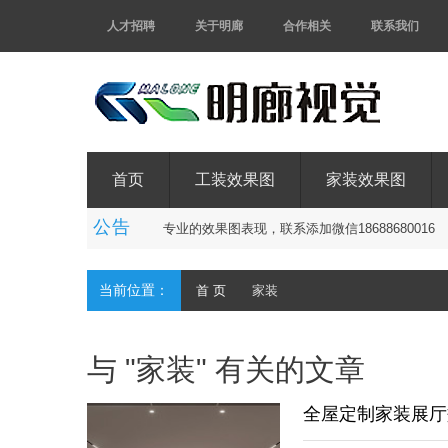
人才招聘
关于明廊
合作相关
联系我们
首页
工装效果图
家装效果图
公告
专
业
的
效
果
图
表
现
，
联
系
添
加
微
信
1
8
6
8
8
6
8
0
0
1
6
当前位置：
首 页
家装
与 "家装" 有关的文章
全屋定制家装展厅